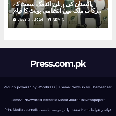
پاکستان کی پہلی اکنامک سمٹ کے
شرکا نے ملک میں انتظامی یونٹ کا قیام
بنیادی مسائل کا حل قرار دیدیا
JULY 31, 2026
ADMIN
Press.com.pk
Proudly powered by WordPress
|
Theme: Newsup by
Themeansar
.
Home
APNS
Awards
Electronic Media Journalist
Newspapers
قوائد و ضوابط
صفحۂ اول Home
پرائیویسی پالیسی
Print Media Journalist