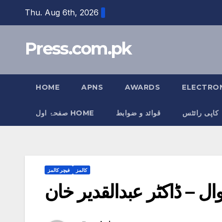
Skip
Thu. Aug 6th, 2026
to
content
Press.com.pk
HOME
APNS
AWARDS
ELECTRON
کاپی رائٹس
قوائد و ضوابط
صفحۂ اول HOME
کالمز
فیچر کالمز
ال – ڈاکٹر عبدالقدیر خان