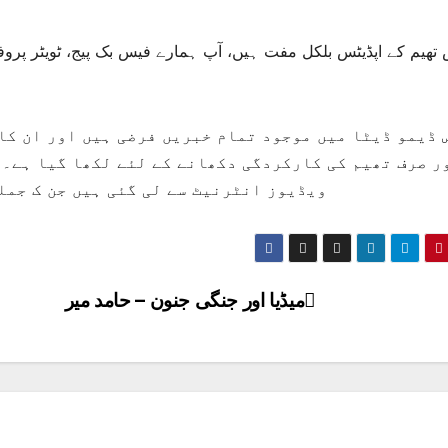
تھیم کے اپڈیٹس بلکل مفت ہیں، آپ ہمارے فیس بک پیج، ٹویٹر پروفا
 ڈیمو ڈیٹا میں موجود تمام خبریں فرضی ہیں اور ان کا
ر صرف تھیم کی کارکردگی دکھانے کے لئے لکھا گیا ہے۔ 
ویڈیوز انٹرنیٹ سے لی گئی ہیں جن ک جمل
میڈیا اور جنگی جنون – حامد میر