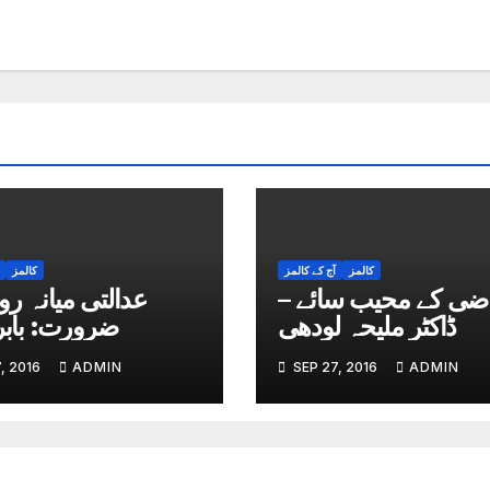
کالمز
آج کے کالمز
کالمز
ضی کے محیب سائے –
عدالتی میانہ ر
ڈاکٹر ملیحہ لودھی
ضرورت: بابر ستار
, 2016
ADMIN
SEP 27, 2016
ADMIN