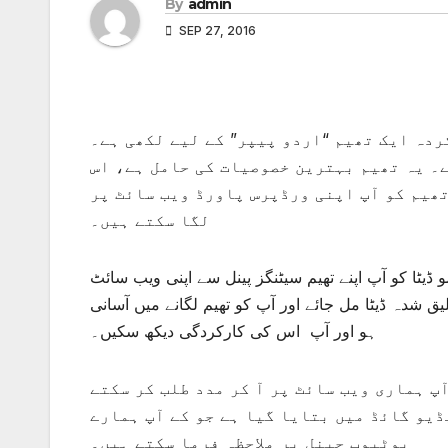
By
admin
SEP 27, 2016
ردہ ایک تھیم “اردو پیپر” کے لیے لکھی ہے۔
ے۔ یہ تھیم بہترین خصوصیات کی حامل ہے، اس
تھیم کو آپ اپنی ورڈپرس پاورڈ ویب سائٹ پر
لگا سکتے ہیں۔
 ڈیٹا کو آپ اپنے تھیم سیٹنگز پینل سے اپنی ویب سائٹ
ق شدہ ڈیٹا مل جائے اور آپ کو تھیم لگانے میں آسانی
ہو اور آپ اس کی کارکردگی دیکھ سکیں۔
آپ ہماری ویب سائٹ پر آ کر مدد طلب کر سکتے
ڈیو گائڈ میں بتایا گیا ہے جو کے آپ ہمارے
یوٹیوب چینل پر ملاحظہ فرما سکتے ہیں۔