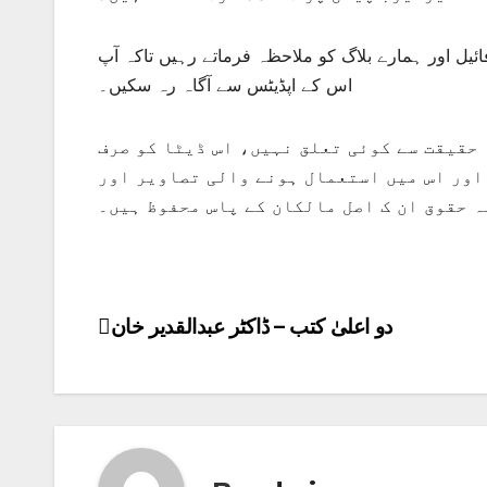
ئیل اور ہمارے بلاگ کو ملاحظہ فرماتے رہیں تاکہ آپ
اس کے اپڈیٹس سے آگاہ رہ سکیں۔
 حقیقت سے کوئی تعلق نہیں، اس ڈیٹا کو صرف
اور اس میں استعمال ہونے والی تصاویر اور
ہ حقوق ان ک اصل مالکان کے پاس محفوظ ہیں۔
دو اعلیٰ کتب – ڈاکٹر عبدالقدیر خان
Post
navigation