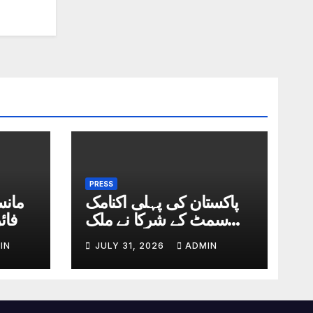
PRESS
پاکستان کی پہلی اکنامک
مانس
سمٹ کے شرکا نے ملک
پر فائ
میں انتظامی یونٹ کا قیام
IN
JULY 31, 2026
ADMIN
بنیادی مسائل کا حل قرار
دیدیا