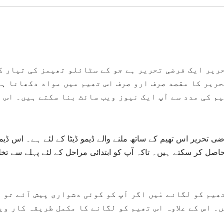
ریر ایک فرضی تحریر ہے جو کے سٹائلو تھیمز کی تیار ک
حریر کا مقصد صرف ارو صرف اس تھیم میں مواد دکھانا ہ
م کی مدد سے آپ ایک نیوز ویب سائٹ بنا سکتے ہیں۔ اس 
ی تحریر اس تھیم کے ساتھ ملنے والے ڈیمو ڈیٹا کے لئے ہے۔ اس ڈیمو
حاصل کر سکتے ہیں۔ تاکہ آپ کو ابتدائی مراحل کے لئے پہلے سے تخلی
ھیم کو لگانے مٰیں اگر آپ کو کوئی دشواری پیش آئے تو 
۔ اس کے علاوہ اس تھیم کو لگانے کا مکمل طریقہ کار وی