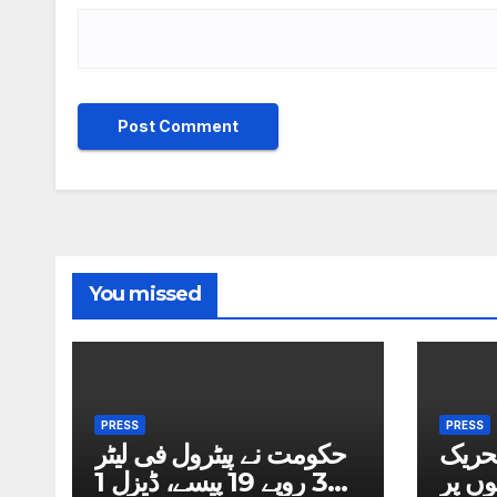
You missed
PRESS
PRESS
حریک
حکومت نے پیٹرول فی لیٹر
وں پر
3 روپے 19 پیسے، ڈیزل 1