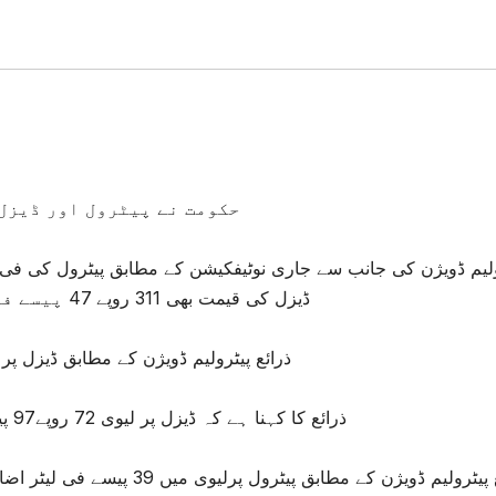
حکومت نے پیٹرول اور ڈیزل
ڈیزل کی قیمت بھی 311 روپے 47 پیسے فی لیٹر برقرار رکھنے کا فیصلہ کیا گیا ہے۔
ذرائع پیٹرولیم ڈویژن کے مطابق ڈیزل پر لیوی 6 روپے57 پیسے فی لیٹر بڑھا 
ذرائع کا کہنا ہے کہ ڈیزل پر لیوی 72 روپے97 پیسے سے بڑھاکر 79روپے 54 پیسے فی لیٹر کردی گئی۔