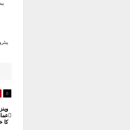
وینز
کا 