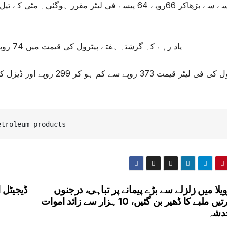
یاد رہے کہ گزشتہ ہفتے پیٹرول کی قیمت میں 74 روپےاور ڈیزل کی قیمت میں 67 روپے کمی کی گئی تھی۔
etroleum products
ویلا میں زلزلے سے بڑے پیمانے پر تباہی، درجنوں
ڈیجیٹل 
عمارتیں ملبے کا ڈھیر بن گئیں، 10 ہزار سے زائد اموات
خدشہ