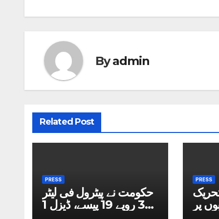
By
admin
Related Post
PRESS
PRESS
تحریک
حکومت نے پیٹرول فی لیٹر
وں پر
3 روپے 19 پیسے، ڈیزل 1
اتفاق
روپے 50 پیسے سستا کردیا