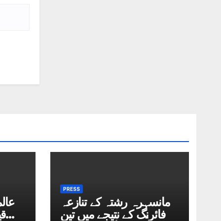
PRESS
مانسہرہ رشتہ کے تنازعہ
عال
پر فائرنگ کے نتیجے میں تین