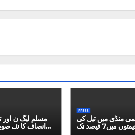
PRESS
می منڈی میں تیل کی
مسلم لیگ ن اور 
قیمتوں میں7 فیصد تک
انصاف کا نئے صوب
کمی