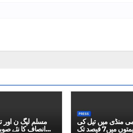
PRESS
می منڈی میں تیل کی
مسلم لیگ ن اور ت
قیمتوں میں7 فیصد تک
انصاف کا نئے صوب