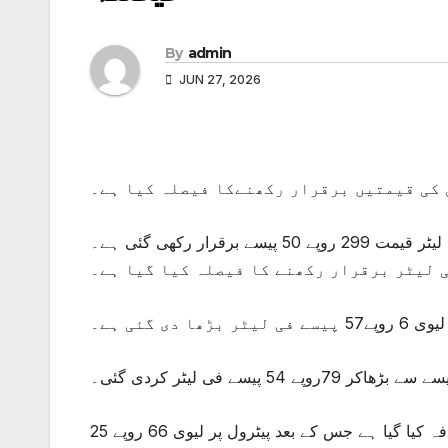
By
admin
JUN 27, 2026
 کی قیمتیں برقرار رکھنےکا فیصلہ کیا ہے۔
پیٹرولیم ڈویژن کی جانب سے جاری نوٹیفکیشن کے مطابق پیٹرول کی فی لیٹر قیمت 299 روپے 50 پیسے برقرار رکھی گئی ہے۔
دی گئی ہے۔
ذرائع پیٹرولیم ڈویژن کے مطابق پیٹرول پرلیوی میں 39 پیسے فی لیٹر اضافہ کیا گیا ہے جس کے بعد پیٹرول پر لیوی 66 روپے 25