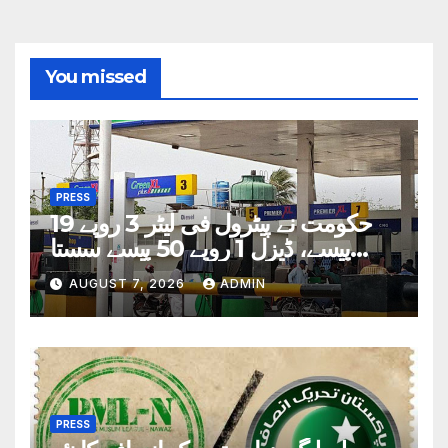
You missed
PRESS
حکومت نے پیٹرول فی لیٹر 3 روپے 19
پیسے، ڈیزل 1 روپے 50 پیسے سستا
کردیا
AUGUST 7, 2026
ADMIN
PRESS