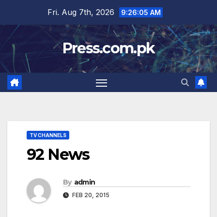
Skip
Fri. Aug 7th, 2026
9:26:05 AM
to
content
Press.com.pk
TV CHANNELS
92 News
By
admin
FEB 20, 2015