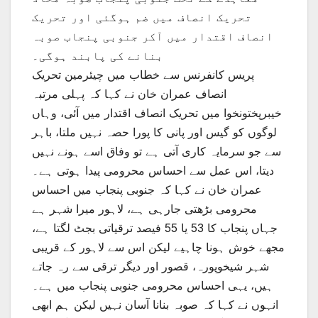
تحریک انصاف میں ضم ہوگئی اور تحریک
انصاف اقتدار میں آکر جنوبی پنجاب صوبہ
بنانے کی پابند ہوگی۔
پریس کانفرنس سے خطاب میں چیئرمین تحریک
انصاف عمران خان نے کہا کہ پہلی مرتبہ
خیبرپختونخوا میں تحریک انصاف اقتدار میں آئی، وہاں
لوگوں کو گیس اور پانی کا پورا حصہ نہیں ملتا، باہر
سے جو سرمایہ کاری آتی ہے تو وفاق اسے ہونے نہیں
دیتا، اس عمل سے احساس محرومی پیدا ہوتی ہے۔
عمران خان نے کہا کہ جنوبی پنجاب میں احساس
محرومی بڑھتی جارہی ہے، لاہور میرا شہر ہے
جہاں پنجاب کا 53 یا 55 فیصد ترقیاتی بجٹ لگتا ہے،
مجھے خوش ہونا چاہیے لیکن اس سے لاہور کے قریبی
شہر شیخوپورہ، قصور اور دیگر ترقی سے رہ جاتے
ہیں، یہی احساس محرومی جنوبی پنجاب میں ہے۔
انہوں نے کہا کہ صوبہ بنانا آسان نہیں لیکن ہم ابھی