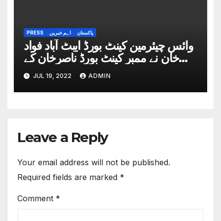
پاکستان
اہم خبریں
PRESS
وائس چیئرمین کینٹ بورڈ ایبٹ آباد فواد
خان نے ممبر کینٹ بورڈ ناصرخان کے
ہمراہ چیئرمین باسط خان جدون کی
JUL 19, 2022
ADMIN
دعوت پر کینٹ بورڈ حویلیاں کا دورہ
Leave a Reply
Your email address will not be published.
Required fields are marked
*
Comment
*