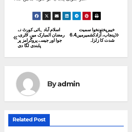
خیبرپختونخوا سمیت
اسلام آباد ہائی کورٹ نے
Post
پنجاب، آزادکشمیرمیں6.4
رمضان المبارک میں لاٹری،
شدت کا زلزلہ
جوا اور جیسے پروگرامز پر
navigation
پابندی لگا دی
By
admin
Related Post