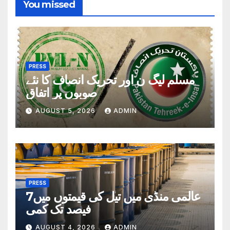
You missed
PRESS
مسلم لیگ ن اور تحریک انصاف کا نئے
صوبوں پر اتفاق
AUGUST 5, 2026
ADMIN
PRESS
عالمی منڈی میں تیل کی قیمتوں میں7
فیصد تک کمی
AUGUST 4, 2026
ADMIN