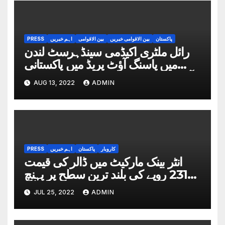
پاکستان
بین الاقوامی خبریں
بین الاقوامی
اہم خبریں
PRESS
رائل ملٹری اکیڈمی سینڈہرسٹ لندن
میں پاسنگ آؤٹ پریڈ میں پاکستانی
آرمی چیف کی بطور مہمان خصوصی
AUG 13, 2022
ADMIN
شرکت
کاروبار
پاکستان
اہم خبریں
PRESS
انٹر بینک مارکیٹ میں ڈالر کی قیمت
231 روپے کی بلند ترین سطح پر پہنچ
گیا
JUL 25, 2022
ADMIN