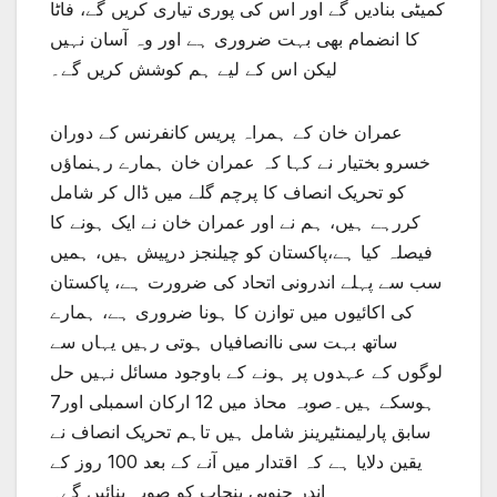
کمیٹی بنادیں گے اور اس کی پوری تیاری کریں گے، فاٹا
کا انضمام بھی بہت ضروری ہے اور وہ آسان نہیں
لیکن اس کے لیے ہم کوشش کریں گے۔
عمران خان کے ہمراہ پریس کانفرنس کے دوران
خسرو بختیار نے کہا کہ عمران خان ہمارے رہنماؤں
کو تحریک انصاف کا پرچم گلے میں ڈال کر شامل
کررہے ہیں، ہم نے اور عمران خان نے ایک ہونے کا
فیصلہ کیا ہے،پاکستان کو چیلنجز درپیش ہیں، ہمیں
سب سے پہلے اندرونی اتحاد کی ضرورت ہے، پاکستان
کی اکائیوں میں توازن کا ہونا ضروری ہے، ہمارے
ساتھ بہت سی ناانصافیاں ہوتی رہیں یہاں سے
لوگوں کے عہدوں پر ہونے کے باوجود مسائل نہیں حل
ہوسکے ہیں۔صوبہ محاذ میں 12 ارکان اسمبلی اور7
سابق پارلیمنٹیرینز شامل ہیں تاہم تحریک انصاف نے
یقین دلایا ہے کہ اقتدار میں آنے کے بعد 100 روز کے
اندر جنوبی پنجاب کو صوبہ بنائیں گے۔