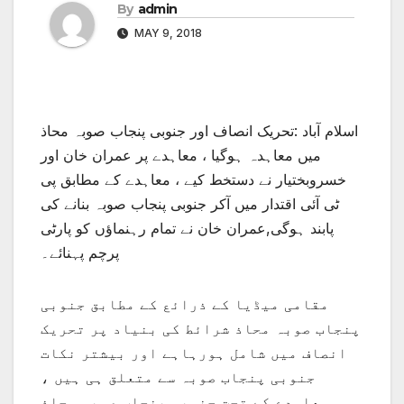
By
admin
MAY 9, 2018
اسلام آباد :تحریک انصاف اور جنوبی پنجاب صوبہ محاذ
میں معاہدہ ہوگیا ، معاہدے پر عمران خان اور
خسروبختیار نے دستخط کیے ، معاہدے کے مطابق پی
ٹی آئی اقتدار میں آکر جنوبی پنجاب صوبہ بنانے کی
پابند ہوگی,عمران خان نے تمام رہنماﺅں کو پارٹی
پرچم پہنائے۔
مقامی میڈیا کے ذرائع کے مطابق جنوبی
پنجاب صوبہ محاذ شرائط کی بنیاد پر تحریک
انصاف میں شامل ہورہاہے اور بیشتر نکات
جنوبی پنجاب صوبہ سے متعلق ہی ہیں ،
معاہدے کے تحت جنوبی پنجاب صوبہ محاذ