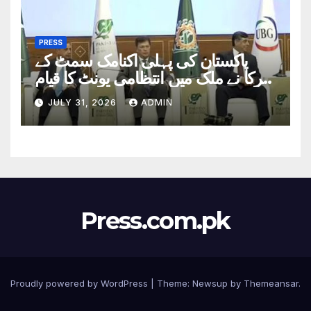
PRESS
پاکستان کی پہلی اکنامک سمٹ کے
شرکا نے ملک میں انتظامی یونٹ کا قیام
بنیادی مسائل کا حل قرار دیدیا
JULY 31, 2026
ADMIN
Press.com.pk
Proudly powered by WordPress
|
Theme: Newsup by
Themeansar
.