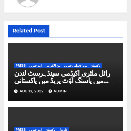
Related Post
پاکستان
بین الاقوامی خبریں
بین الاقوامی
اہم خبریں
PRESS
رائل ملٹری اکیڈمی سینڈہرسٹ لندن
میں پاسنگ آؤٹ پریڈ میں پاکستانی
آرمی چیف کی بطور مہمان خصوصی
AUG 13, 2022
ADMIN
شرکت
کاروبار
پاکستان
اہم خبریں
PRESS