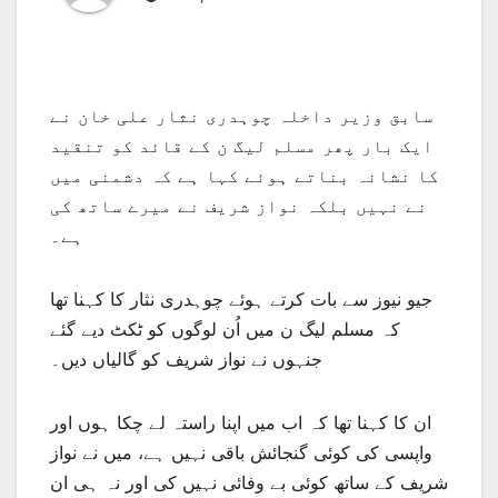
سابق وزیر داخلہ چوہدری نثار علی خان نے
ایک بار پھر مسلم لیگ ن کے قائد کو تنقید
کا نشانہ بناتے ہوئے کہا ہے کہ دشمنی میں
نے نہیں بلکہ نواز شریف نے میرے ساتھ کی
ہے۔
جیو نیوز سے بات کرتے ہوئے چوہدری نثار کا کہنا تھا
کہ مسلم لیگ ن میں اُن لوگوں کو ٹکٹ دیے گئے
جنہوں نے نواز شریف کو گالیاں دیں۔
ان کا کہنا تھا کہ اب میں اپنا راستہ لے چکا ہوں اور
واپسی کی کوئی گنجائش باقی نہیں ہے، میں نے نواز
شریف کے ساتھ کوئی بے وفائی نہیں کی اور نہ ہی ان