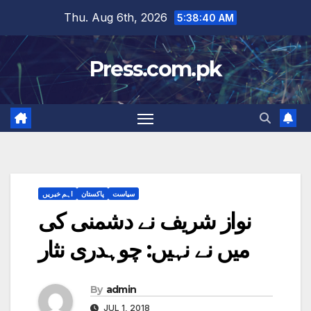
Skip
Thu. Aug 6th, 2026
5:38:41 AM
to
content
Press.com.pk
سیاست
پاکستان
اہم خبریں
نواز شریف نے دشمنی کی
میں نے نہیں: چوہدری نثار
By
admin
JUL 1, 2018