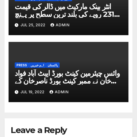
انٹر بینک مارکیٹ میں ڈالر کی قیمت
231 روپے کی بلند ترین سطح پر پہنچ
گیا
JUL 25, 2022
ADMIN
پاکستان
اہم خبریں
PRESS
وائس چیئرمین کینٹ بورڈ ایبٹ آباد فواد
خان نے ممبر کینٹ بورڈ ناصرخان کے
ہمراہ چیئرمین باسط خان جدون کی
JUL 19, 2022
ADMIN
دعوت پر کینٹ بورڈ حویلیاں کا دورہ
Leave a Reply