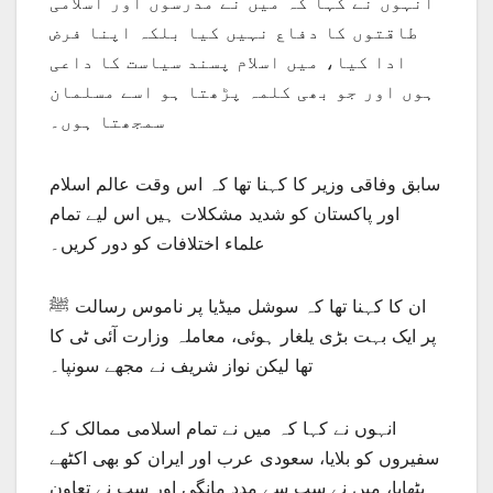
انہوں نے کہا کہ میں نے مدرسوں اور اسلامی
طاقتوں کا دفاع نہیں کیا بلکہ اپنا فرض
ادا کیا، میں اسلام پسند سیاست کا داعی
ہوں اور جو بھی کلمہ پڑھتا ہو اسے مسلمان
سمجھتا ہوں۔
سابق وفاقی وزیر کا کہنا تھا کہ اس وقت عالم اسلام
اور پاکستان کو شدید مشکلات ہیں اس لیے تمام
علماء اختلافات کو دور کریں۔
ان کا کہنا تھا کہ سوشل میڈیا پر ناموس رسالت ﷺ
پر ایک بہت بڑی یلغار ہوئی، معاملہ وزارت آئی ٹی کا
تھا لیکن نواز شریف نے مجھے سونپا۔
انہوں نے کہا کہ میں نے تمام اسلامی ممالک کے
سفیروں کو بلایا، سعودی عرب اور ایران کو بھی اکٹھے
بٹھایا، میں نے سب سے مدد مانگی اور سب نے تعاون