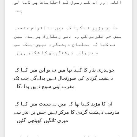
اللہ اور اس کے رسول کے احکامات پر ڈھا لی
ہے۔
سابق وزیر نے کہا کہ میں نے اقوام متحدہ
میں جو تقریر کی وہ بھی ریکارڈ پر ہے، میں
نے کہا کہ مسلمان دہشتگرد نہیں بلکہ سب
سے زیادہ دہشتگردی کا شکار ہیں۔
چوہدری نثار کا کہنا تھا میں نے یو این میں کہا کہ
دہشت گردی کی صورتحال نہیں بدلےگی جب تک
مغرب اپنی سوچ نہیں بدلےگا۔
ان کا مزید کہنا تھا کہ میں نے سینٹ میں کہا کہ
مدرسے دہشت گردی کا مرکز نہیں جس پر اندر سے
میری ٹانگیں کھینچی گئیں۔