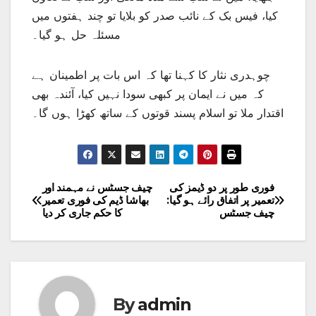
کیا، فیس بک کے نائب صدر کو بلایا تو چند ہفتوں میں
مسئلہ حل ہو گیا۔
چوہدری نثار کا کہنا تھا کہ اس بات پر اطمینان ہے
کہ میں نے ایمان پر کبھی سودا نہیں کیا، آئندہ بھی
اقتدار ملا تو اسلام پسند قوتوں کے ساتھ کھڑا ہوں گا۔
فوری طور پر دو ڈیمز کی
چیف جسٹس نے مہمند اور
Post
تعمیر پر اتفاق رائے ہو گیا:
بھاشا ڈیم کی فوری تعمیر
چیف جسٹس
کا حکم جاری کر دیا
navigation
By
admin