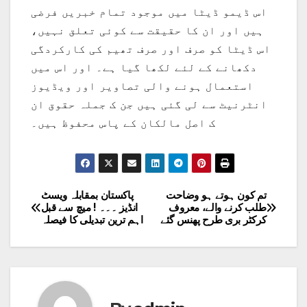
اس ڈیمو ڈیٹا میں موجود تمام خبریں فرضی
ہیں اور ان کا حقیقت سے کوئی تعلق نہیں،
اس ڈیٹا کو صرف اور صرف تھیم کی کارکردگی
دکھانے کے لئے لکھا گیا ہے۔ اور اس میں
استعمال ہونے والی تصاویر اور ویڈیوز
انٹرنیٹ سے لی گئی ہیں جن ک جملہ حقوق ان
ک اصل مالکان کے پاس محفوظ ہیں۔
تم کون ہوتے ہو وضاحت
پاکستان بمقابلہ ویسٹ
Post
طلب کرنے والے، معروف
انڈیز ۔۔۔ ! میچ سے قبل
کرکٹر بری طرح پھنس گئے
اہم ترین تبدیلی کا فیصلہ
navigation