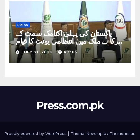
PRESS
پاکستان کی پہلی اکنامک سمٹ کے
شرکا نے ملک میں انتظامی یونٹ کا قیام
بنیادی مسائل کا حل قرار دیدیا
JULY 31, 2026
ADMIN
Press.com.pk
Proudly powered by WordPress
|
Theme: Newsup by
Themeansar
.