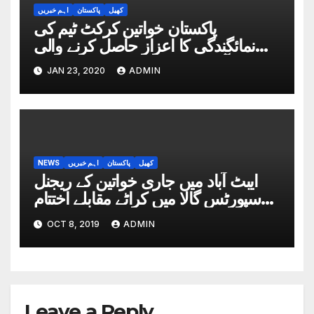
کھیل
پاکستان
اہم خبریں
پاکستان خواتین کرکٹ ٹیم کی
نمائگندگی کا اعزاز حاصل کرنے والی
ایبٹ آباد کی پندرہ سالہ عائشہ نسیم
JAN 23, 2020
ADMIN
کھیل
پاکستان
اہم خبریں
NEWS
ایبٹ آباد میں جاری خواتین کے ریجنل
سپورٹس گالا میں کراٹے مقابلے اختتام
پزیر
OCT 8, 2019
ADMIN
Leave a Reply