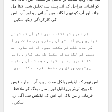
کو ابتدائی مراحل کے لئے پہلے سے تخلیق شدہ ڈیٹا مل
جائے اور آپ کو تھیم لگانے میں آسانی ہو اور آپ اس
کی کارکردگی دیکھ سکیں۔
اس تھیم کو لگانے مٰیں اگر آپ کو کوئی
دشواری پیش آئے تو آپ ہماری ویب سائٹ پر آ
کر مدد طلب کر سکتے ہیں۔ اس کے علاوہ اس
تھیم کو لگانے کا مکمل طریقہ کار ویڈیو
گائڈ میں بتایا گیا ہے جو کے آپ ہمارے
یوٹیوب چینل پر ملاحظہ فرما سکتے ہیں۔
اس تھیم کے اپڈیٹس بلکل مفت ہیں، آپ ہمارے فیس
بک پیج، ٹویٹر پروفائیل اور ہمارے بلاگ کو ملاحظہ
فرماتے رہیں تاکہ آپ اس کے اپڈیٹس سے آگاہ رہ
سکیں۔