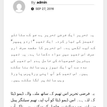
By
admin
SEP 27, 2016
یہ تحریر ایک فرضی تحریر ہے جو کے سٹائلو
تھیمز کی تیار کردہ ایک تھیم “اردو پیپر”
کے لیے لکھی ہے۔ اس تحریر کا مقصد صرف ارو
صرف اس تھیم میں مواد دکھانا ہے۔ یہ تھیم
بہترین خصوصیات کی حامل ہے، اس تھیم کی
مدد سے آپ ایک نیوز ویب سائٹ بنا سکتے
ہیں۔ اس تھیم کو آپ اپنی ورڈپرس پاورڈ
ویب سائٹ پر لگا سکتے ہیں۔
یہ فرضی تحریر اس تھیم کے ساتھ ملنے والے ڈیمو ڈیٹا
کے لئے ہے۔ اس ڈیمو ڈیٹا کو آپ اپنے تھیم سیٹنگز پینل
سے اپنی ویب سائٹ پر حاصل کر سکتے ہیں۔ تاکہ آپ