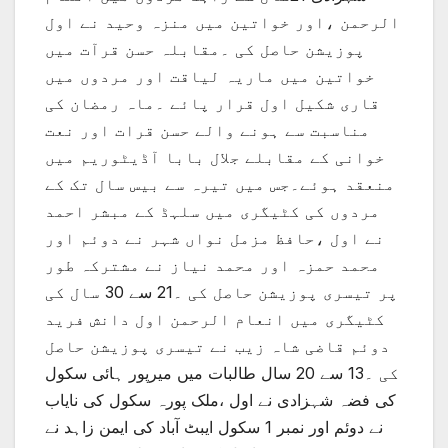
الرحمن ،اور خواتین میں منزہ وحید نے اول
پوزیشن حاصل کی ۔مقابلہ حسن قرآت میں
خواتین میں ماریہ لیاقت اور مردوں میں
قاری شکیل اول قرار پائے ۔ماہ رمضان کی
مناسبت سے ہونے والے حسن قرات اور نعت
خوانی کے مقابلے جلال بابا آڈیٹوریم میں
منعقد ہوئے۔جس میں تیرہ سے بیس سال تک کے
مردوں کی کٹیگری میں سلہڈ کے مبشر احمد
نے اول ،حافظ مزمل نواں شہر نے دوئم اور
محمد حمزہ اور محمد نیاز نے مشترکہ طور
پر تیسری پوزیشن حاصل کی ۔21 سے 30 سال کی
کٹیگری میں انعام الرحمن اول دانش فرید
دوئم قاضی شاہ زیب نے تیسری پوزیشن حاصل
کی ۔13 سے 20 سال طالبات میں میرپور ہائی سکول
کی فضہ شہزادی نے اول ،ملک پورہ سکول کی نایاب
نے دوئم اور نمبر 1 سکول ایبٹ آباد کی ایمن زاہد نے