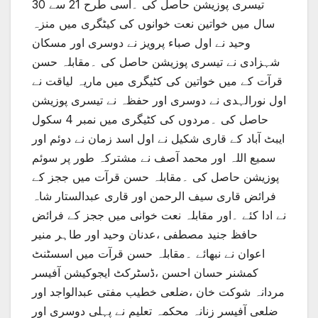
تیسری پوزیشن حاصل کی ۔اسی طرح 21 سے 30
سال میں خواتین نعت خوانوں کی کیٹگری میں منزہ
وحید نے اول صباء پرویز نے دوسری اور مسکان
شہزادی نے تیسری پوزیشن حاصل کی ۔مقابلہ حسن
قرآت کے میں خواتین کی کٹیگری میں ماریہ لیاقت نے
اول نورالہدی نے دوسری اور حفظہ نے تیسری پوزیشن
حاصل کی ۔مردوں کی کٹیگری میں نمبر 4 سکول
ایبٹ آباد کے قاری شکیل نے اول اسد زمان نے دوئم اور
سمیع اللہ اور محمد آصف نے مشترکہ طور پر سوئم
پوزیشن حاصل کی ۔مقابلہ حسن قرآت میں ججز کے
فرائض قاری سیف الرحمن اور قاری عبدالستار شاہ
نے ادا کئے ۔اور مقابلہ نعت خوانی میں ججز کے فرائض
حافظ جنید مصطفی ،عدنان وحید اور طاہر منیر
اعوان نے نبھائے ۔مقابلہ حسن قرآت میں اسسٹنٹ
کمشنر حسان احسن ،ڈسٹرکٹ ایجوکیشن آفیسر
مردانہ شوکت خان ،ضلعی خطیب مفتی عبدالواجد اور
ضلعی آفیسر زنانہ محکمہ تعلیم نے پہلی دوسری اور