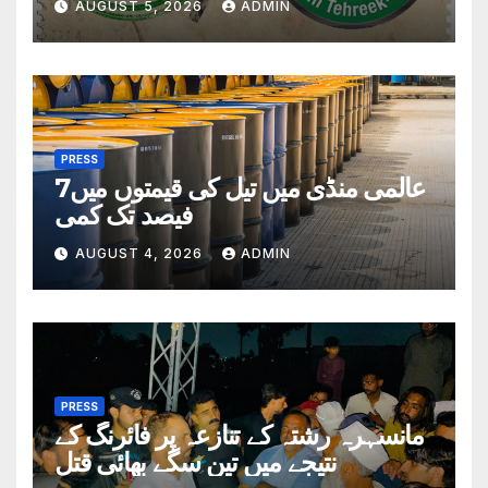
AUGUST 5, 2026
ADMIN
PRESS
عالمی منڈی میں تیل کی قیمتوں میں7
فیصد تک کمی
AUGUST 4, 2026
ADMIN
PRESS
مانسہرہ رشتہ کے تنازعہ پر فائرنگ کے
نتیجے میں تین سگے بھائی قتل