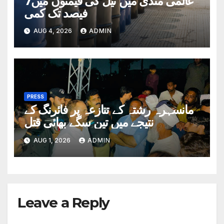
عالمی منڈی میں تیل کی قیمتوں میں7
فیصد تک کمی
AUG 4, 2026
ADMIN
PRESS
مانسہرہ رشتہ کے تنازعہ پر فائرنگ کے
نتیجے میں تین سگے بھائی قتل
AUG 1, 2026
ADMIN
Leave a Reply