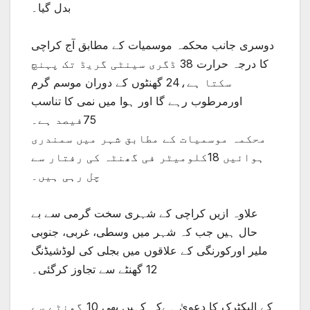
بدل گیا۔
دوسری جانب محکمہ موسمیات کے مطابق آج کراچی
کا درجہ حرارت 38 ڈگری سینٹی گریڈ تک پہنچ
سکتا ہے،24 گھنٹوں کے دوران موسم گرم
اورمرطوب رہے گا اور ہوا میں نمی کا تناسب
75فیصد ہے۔
محکمہ موسمیات کے مطابق شہر میں سمندری
ہوائیں 18کلومیٹر فی گھنٹہ کی رفتار سے
چل رہی ہیں۔
علاوہ ازیں کراچی کے شہری سخت گرمی سے بے
حال ہیں جب کہ شہر میں وسطی، غربی، جنوبی
ملیر اورکورنگی کے علاقوں میں بجلی کی لوڈشیڈنگ
12 گھنٹے سے تجاوز کرگئی۔
کے الیکٹرک کا دعویٰ ہےکہ کہیں بھی 10 گھنٹے سے