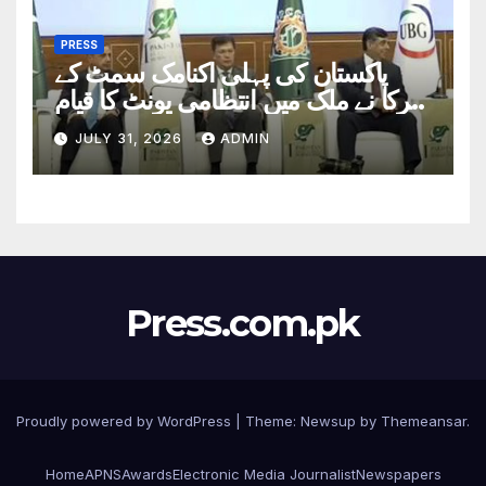
PRESS
پاکستان کی پہلی اکنامک سمٹ کے
شرکا نے ملک میں انتظامی یونٹ کا قیام
بنیادی مسائل کا حل قرار دیدیا
JULY 31, 2026
ADMIN
Press.com.pk
Proudly powered by WordPress
|
Theme: Newsup by
Themeansar
.
Home
APNS
Awards
Electronic Media Journalist
Newspapers