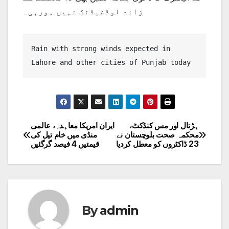
زائد لوڈشیڈنگ نہیں ہورہی۔
Rain with strong winds expected in 
Lahore and other cities of Punjab today
ہڑتال اور مس کنڈکٹ،
ایران امریکا معاہدہ، عالمی
Post
محکمہ صحت بلوچستان نے
منڈی میں خام تیل کی
23 ڈاکٹروں کو معطل کردیا
قیمتیں 4 فیصد گرگئیں
navigation
By
admin