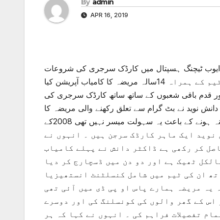
By
admin
APR 16, 2019
ایوب ٹیچنگ ہسپتال میں کارڈک سرجری کی شروعات
کا کامیاب آپریشن کیا
اور قدم باقی شعبوں کے ساتھ ساتھ کارڈک سرجری کی
نش نوید نے بٹ گرام سے تعلق رکھنے والی مریضہ کا
کامیاب آپریشن کیا واضح رہے کہ اس سے پہلے ہسپتال میں کارڈ سرجن نہ ہونے کے باعث یہ سہولت میسر نہیں تھی 2008کے
انشن نوید ایک ماہر کارڈک سرجن ہیں ۔ انہوں نے
اصل کر رکھی ہے ڈاکٹر دانش نے پہلے کامیاب
الکل ٹھیک ہے اور دو دن میں ڈسچارج کر دیا
تھ ان کی ٹیم میں شامل کنسلٹنٹ انستھیزیا
 یہ مریضہ ہمارے پاس او پی ڈی میں آئی تھی
 اس کے گھر والوں کی کونسلنگ کی اور دوسرے
ام تفصیلات فراہم کی ۔ انہوں نے کہا کہ ہر