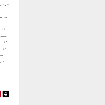
سرجری
ہ
مریض
ان
ادا
سہول
گا ۔
فراہ
سر
مزی