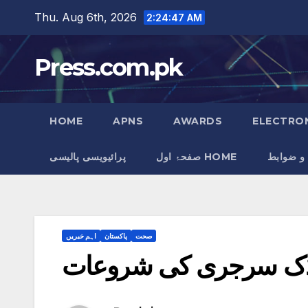
Skip
Thu. Aug 6th, 2026
2:24:47 AM
to
content
Press.com.pk
HOME
APNS
AWARDS
ELECTRON
 و ضوابط
صفحۂ اول HOME
پرائیویسی پالیسی
صحت
پاکستان
اہم خبریں
ارڈک سرجری کی شروعات