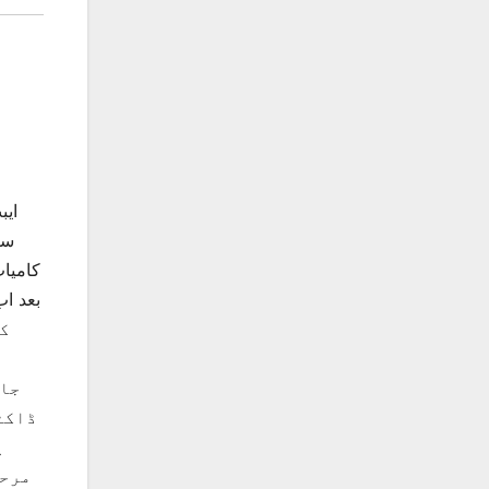
ایب
سہ
کا
جائ
ڈاکٹ
پ
مرحل