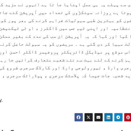
 سے پہلے یہ ہی عمل اپنایا جا تا ہے انہوں نے مزید ک
وتا ہے روزانہ سینکڑوں کی تعداد میں آپریشن کئے جات
وں کو بہترین طبی سہولیات فراہم کرنے کی بھر پور کوش
تظامیہ اور اپنی ٹیم جس میں ڈاکٹرز ، او ٹی ٹیکنیشن 
 کیا اور کہا کہ یہ آپریشن ان سب کی مدد کے بغیر ممکن
ت مہیا کر دی گئی ہے ۔ مریضوں کو یہ سہولت حاصل کرنے
اس موقع پر میڈیکل ڈائریکٹر پروفیسر ڈاکٹر احسن اور
م کرنے کے لئے بہت سے نئے شعبے متعارف کرائیں جا رہے
جری وارڈ ، نیورولوجی وارڈ اور کارڈک سرجری شروع کی 
د شعبہ جات جیسا کہ پلاسٹک سرجری ، پیڈراٹک سرجری ،
y.