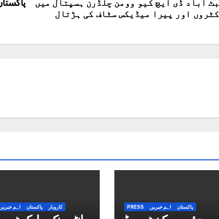
ٹ آباد ڈی ایچ کیو وومن چلڈرن ہسپتال میں
پاکستا
ٹروں اور پیرا میڈیکس سٹاف کی ہڑتال
پاکستان
اہم خبریں
PRESS
کاروبار
پاکستان
اہم خبریں