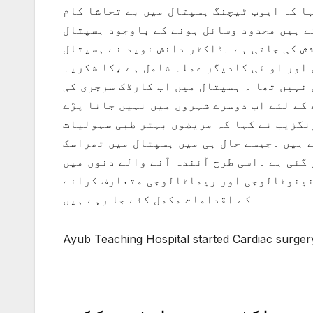
ہا کہ ایوب ٹیچنگ ہسپتال میں بے تحاشا کام
ے ہیں محدود وسائل ہونے کے باوجود ہسپتال
ش کی جاتی ہے ۔ڈاکٹر دانش نوید نے ہسپتال
اور او ٹی کادیگر عملہ شامل ہے ،کا شکریہ
 نہیں تھا ۔ ہسپتال میں اب کارڈک سرجری کی
 کے لئے اب دوسرے شہروں میں نہیں جانا پڑے
نگزیب نے کہا کہ مریضوں بہتر طبی سہولیات
 ہیں ۔جیسے حال ہی میں ہسپتال میں تھراسک
گئی ہے ۔اسی طرح آئندہ آنے والے دنوں میں
 نینوٹالوجی اور ریماٹالوجی متعارف کرانے
کے اقدامات مکمل کئے جا رہے ہیں
Ayub Teaching Hospital started Cardiac surger