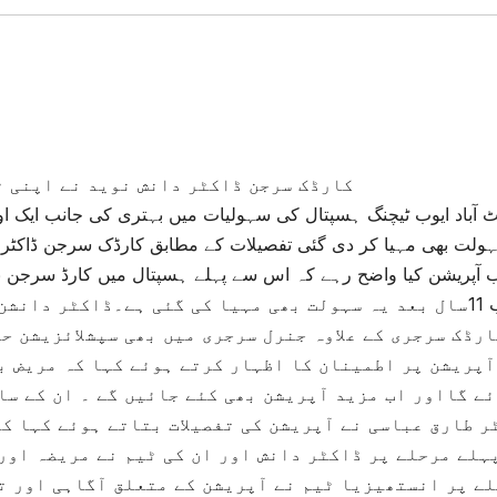
کارڈک سرجن ڈاکٹر دانش نوید نے اپنی ٹیم کے ہمراہ 14سالہ مریضہ 
ٹ آباد ایوب ٹیچنگ ہسپتال کی سہولیات میں بہتری کی جانب ایک 
ولت بھی مہیا کر دی گئی تفصیلات کے مطابق کارڈک سرجن ڈاکٹر دا
بعد اب 11سال بعد یہ سہولت بھی مہیا کی گئی ہے۔ڈاکٹر د
رڈک سرجری کے علاوہ جنرل سرجری میں بھی سپشلائزیشن ح
آپریشن پر اطمینان کا اظہار کرتے ہوئے کہا کہ مریض ب
ے گااور اب مزید آپریشن بھی کئے جائیں گے ۔ ان کے سا
ر طارق عباسی نے آپریشن کی تفصیلات بتاتے ہوئے کہا کہ
ہلے مرحلے پر ڈاکٹر دانش اور ان کی ٹیم نے مریضہ اور
ے پر انستھیزیا ٹیم نے آپریشن کے متعلق آگاہی اور تم