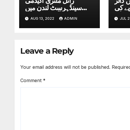
ں ڈالر
رائل ملٹری اکیڈمی
 231 روپے کی
سینڈہرسٹ لندن میں
چ گیا
پاسنگ آؤٹ پریڈ میں
AUG 13, 2022
ADMIN
JUL 2
پاکستانی آرمی چیف کی
بطور مہمان خصوصی
شرکت
Leave a Reply
Your email address will not be published.
Require
Comment
*